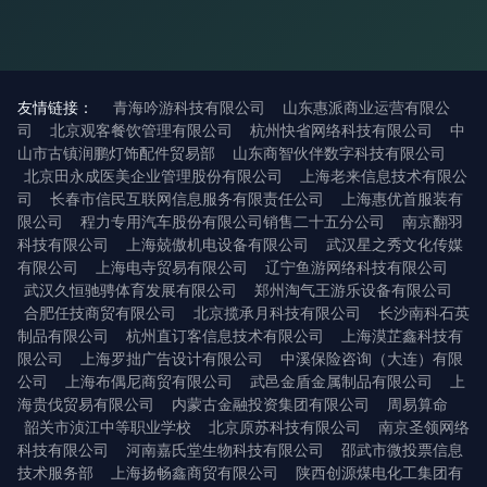
友情链接：
青海吟游科技有限公司
山东惠派商业运营有限公
司
北京观客餐饮管理有限公司
杭州快省网络科技有限公司
中
山市古镇润鹏灯饰配件贸易部
山东商智伙伴数字科技有限公司
北京田永成医美企业管理股份有限公司
上海老来信息技术有限公
司
长春市信民互联网信息服务有限责任公司
上海惠优首服装有
限公司
程力专用汽车股份有限公司销售二十五分公司
南京翻羽
科技有限公司
上海兢傲机电设备有限公司
武汉星之秀文化传媒
有限公司
上海电寺贸易有限公司
辽宁鱼游网络科技有限公司
武汉久恒驰骋体育发展有限公司
郑州淘气王游乐设备有限公司
合肥任技商贸有限公司
北京揽承月科技有限公司
长沙南科石英
制品有限公司
杭州直订客信息技术有限公司
上海漠芷鑫科技有
限公司
上海罗拙广告设计有限公司
中溪保险咨询（大连）有限
公司
上海布偶尼商贸有限公司
武邑金盾金属制品有限公司
上
海贵伐贸易有限公司
内蒙古金融投资集团有限公司
周易算命
韶关市浈江中等职业学校
北京原苏科技有限公司
南京圣领网络
科技有限公司
河南嘉氏堂生物科技有限公司
邵武市微投票信息
技术服务部
上海扬畅鑫商贸有限公司
陕西创源煤电化工集团有