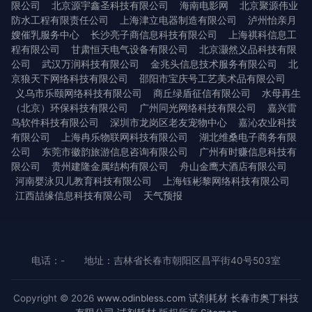
限公司
北京源宇鑫圣科技有限公司
海南电影网
北京聚源伟业
防水工程有限责任公司
上海津立电器制造有限公司
泸州怡亲月
嫂催乳服务中心
长沙亮子商信息科技有限公司
上海祺科信息工
程有限公司
甘肃恒天电气设备有限公司
北京灏然义品科技有限
公司
武汉万润科技有限公司
金兆头信息技术服务有限公司
北
京狼天下网络科技有限公司
邵阳市宝庆号工艺美术品有限公司
义乌市乐颐网络科技有限公司
商丘绿盾征信有限公司
水母再生
（北京）环保科技有限公司
广州同光网络科技有限公司
嘉兴雷
鸟软件科技有限公司
深圳市龙岗区老友宠物中心
嘉沁农业科技
有限公司
上海冉乐物联网科技有限公司
湖北维桑电子商务有限
公司
东莞市徽韵旅游信息咨询有限公司
广州有时赚信息科技有
限公司
贵州建隆金属结构有限公司
舟山金鹰大酒店有限公司
河南婴泳贝儿教育科技有限公司
上海钰彬黎网络科技有限公司
江西喆缘信息科技有限公司
天气预报
电话：-
地址：吉林省长春市朝阳区昌平街40号503室
Copyright © 2026
www.odinbless.com
试剂耗材
长春市奥丁科技